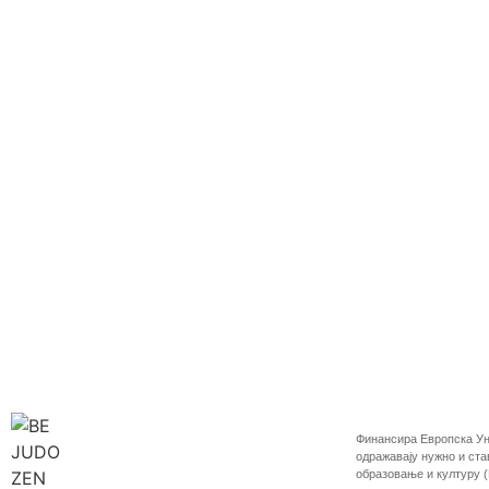
Финансира Европска Ун
одражавају нужно и ста
образовање и културу 