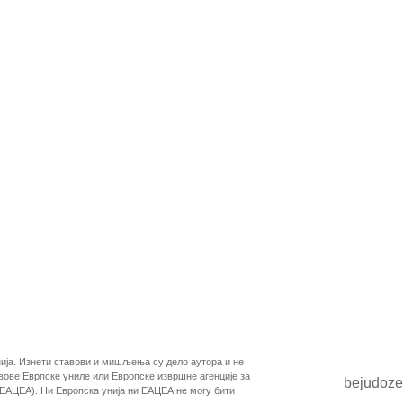
ија. Изнети ставови и мишљења су дело аутора и не
вове Еврпске униле или Европске извршне агенције за
bejudoz
(ЕАЦЕА). Ни Европска унија ни ЕАЦЕА не могу бити